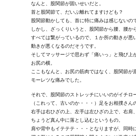
なんと、股関節が固いせいだと。
首と股関節て、だいぶ離れてますけども？
股関節動かしても、首に特に痛みは感じないの
しかし、ざっくりいうと、股関節から腰、腰か
すべては繋がっているので、１か所の動きが悪
動きが悪くなるのだそうです。
そしてマッサージで思わず「痛いっ」と飛び上
お尻の横。
ここもなんと、お尻の筋肉ではなく、股関節が
モーレツな痛みでした。
それで、股関節のストレッチにいいのがイチロ
（これって、古いのか・・・）足をお相撲さん
右手は右ひざの上、左手は左ひざの上で、右肩
ちょうど真ん中に落とし込むというもの。
肩や背中もイテテテ・・・となりますが、同時