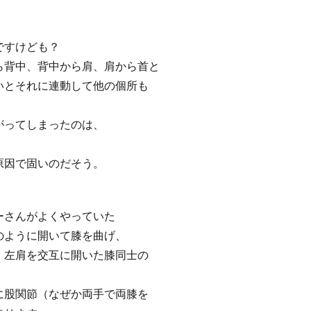
ですけども？
ら背中、背中から肩、肩から首と
いとそれに連動して他の個所も
がってしまったのは、
原因で固いのだそう。
ーさんがよくやっていた
のように開いて膝を曲げ、
、左肩を交互に開いた膝同士の
に股関節（なぜか両手で両膝を