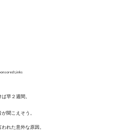
ponsored Links
けば早２週間。
音が聞こえそう。
言われた意外な原因。