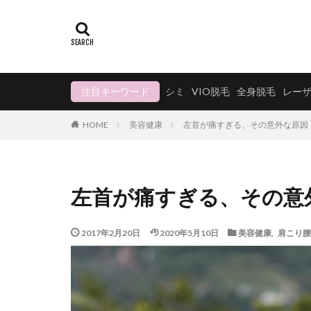
注目キーワード
シミ
VIO脱毛
全身脱毛
レー
美容健康
左首が痛すぎる、その意外な原因
HOME
左首が痛すぎる、その意
2017年2月20日
2020年5月10日
美容健康
,
肩こり腰