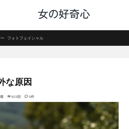
ザー
フォトフェイシャル
外な原因
痛
823回
0件